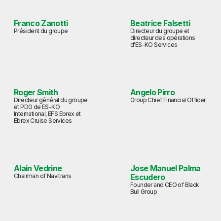
Franco Zanotti
Beatrice Falsetti
Président du groupe
Directeur du groupe et
directeur des opérations
d'ES-KO Services
Roger Smith
Angelo Pirro
Directeur général du groupe
Group Chief Financial Officer
et PDG de ES-KO
International, EFS Ebrex et
Ebrex Cruise Services
Alain Vedrine
Jose Manuel Palma
Chairman of Navitrans
Escudero
Founder and CEO of Black
Bull Group