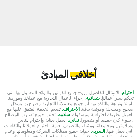
أخلاقي
المبادئ
احترام.
الامتثال لتفاصيل وروح جميع القوانين واللوائح المعمول بها التي
تحكم سير أعمالنا.
شفافية.
إجراء الأعمال التجارية مع عملائنا وموردينا
بأمانة ونزاهة والتأكد من أن جميع معاملاتنا التجارية مصرح بها بشكل
صحيح ومسجلة وموثقة بدقة.
الاحتراف.
تقديم الخدمة المتفق عليها مع
العميل بطريقة احترافية ومسؤولة.
سلامه.
تجنب جميع تضارب المصالح
، سواء كان حقيقيا أو متصورا.
تفاني.
العمل بعناية واحترام للناس
وسلامتهم ومجتمعاتنا وبيئتنا ، والتصرف بعناية واحترام لعملائنا والثقافات
التي نعمل فيها.
السريه.
حماية جميع ممتلكات الشركة ومعلوماتها وعدم
استخدام ممتلكات الشركة أو معلوماتها لمصلحتنا الشخصية أو مكاسبنا.